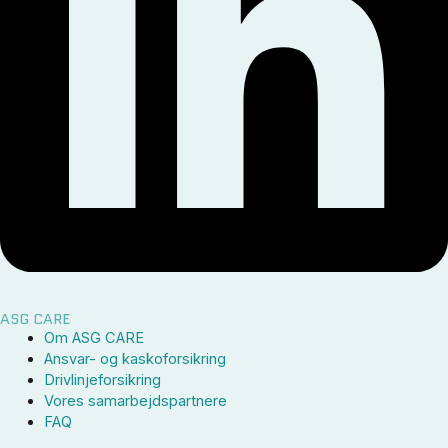
ASG CARE
Om ASG CARE
Ansvar- og kaskoforsikring
Drivlinjeforsikring
Vores samarbejdspartnere
FAQ