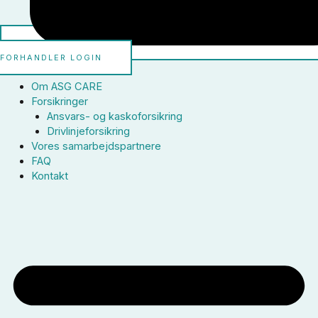
FORHANDLER LOGIN
Om ASG CARE
Forsikringer
Ansvars- og kaskoforsikring
Drivlinjeforsikring
Vores samarbejdspartnere
FAQ
Kontakt